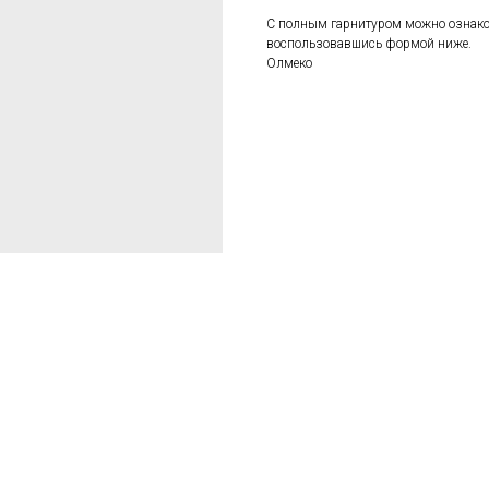
С полным гарнитуром можно ознаком
воспользовавшись формой ниже.
Олмеко