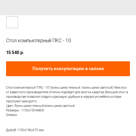
Стол компьютерный ПКС - 10
15 540
р.
Получить консультацию в салоне
Стол компьютерный "ПКС - 10" (ясень шимо темный / ясень шимо светлый) New/осн.
от известного производителя отлично подойдет для многих квартир. Большой опыт в
производстве позволил создать красивую, удобную и недорогую мебель которая
прослужит вам долго.
Цвет: Ясень шимо темный/ясень шимо светлый
Размеры - 1720х1504х800
Олмеко
ДxШxВ: 1150x740x570 мм