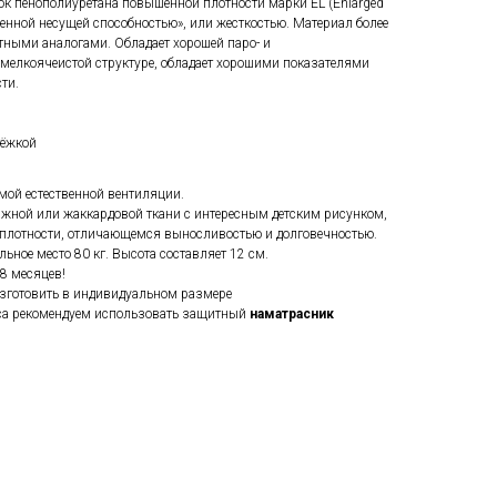
к пенополиуретана повышенной плотности марки EL (Enlarged
иченной несущей способностью», или жесткостью. Материал более
тными аналогами. Обладает хорошей паро- и
мелкоячеистой структуре, обладает хорошими показателями
ти.
тёжкой
мой естественной вентиляции.
жной или жаккардовой ткани с интересным детским рисунком,
 плотности, отличающемся выносливостью и долговечностью.
ьное место 80 кг. Высота составляет 12 см.
18 месяцев!
зготовить в индивидуальном размере
са рекомендуем использовать защитный
наматрасник