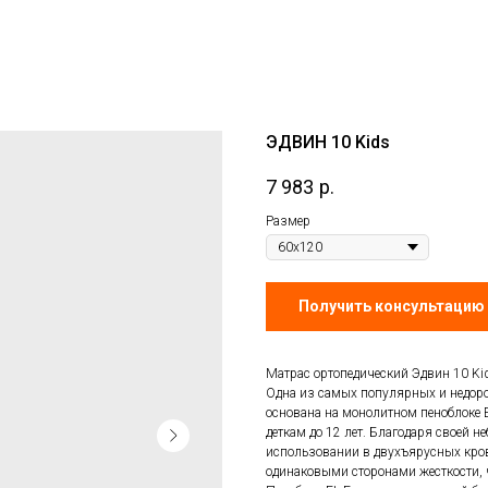
ЭДВИН 10 Kids
7 983
р.
Размер
Получить консультацию 
Матрас ортопедический Эдвин 10 Ki
Одна из самых популярных и недоро
основана на монолитном пеноблоке 
деткам до 12 лет. Благодаря своей 
использовании в двухъярусных кров
одинаковыми сторонами жесткости, ч