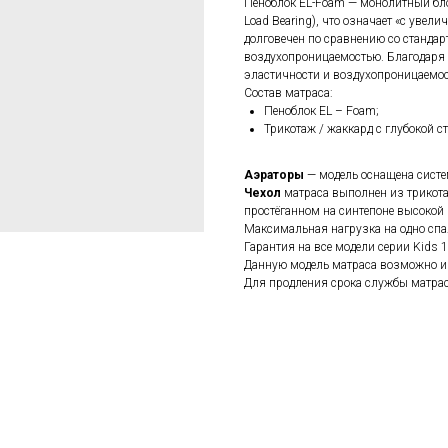
Пеноблок EL-Foam — монолитный бло
Load Bearing), что означает «с увел
долговечен по сравнению со стандар
воздухопроницаемостью. Благодаря 
эластичности и воздухопроницаемос
Состав матраса:
Пеноблок EL – Foam;
Трикотаж / жаккард с глубокой с
Аэраторы
— модель оснащена систе
Чехол
матраса выполнен из трикота
простёганном на синтепоне высокой
Максимальная нагрузка на одно спал
Гарантия на все модели серии Kids 
Данную модель матраса возможно и
Для продления срока службы матра