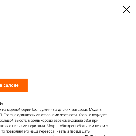
в салоне
ds
гих моделей серии беспружинных детских матрасов. Модель
EL-Foam, с одинаковыми сторонами жесткости. Хорошо подходит
небольшой высоте, модель хорошо зарекомендовала себя при
атях с низкими перилами. Модель обладает небольшим весом с
то позволяет его чаще переворачивать и перемещать.