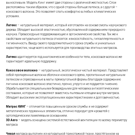
выносливым. Модель Кинг имеет две стороны с различной жесткостью. Слои
расположены таким образом, что с одной стороны больше латекса, а с другой –
кокосового волокна. Это позволяет спать комфортно в любых климатических
условиях.
Латекс
– натуральный материал, который изготовлен на основе смолы каучукового
дерева. Обладает высокой эластичностью, обусловленной содержанием природного
каучука. Превосходные поддерживающие и эргономические свойства. Так же к
свойствам натурального латекса относятся: износостойкость, гипоаллергенность и
гигиеничность. Ввиду своего продолжительного срока службы и уникальных
характеристик, чаще всего используется для производства элитных матрасов.
Латекс
адаптируется под анатомические особенности тела, кокосовое волокно же
гарантирует идеальную поддержку.
Кокосовое волокно
— натуральный, экологически чистый материал. Представляет
собой пропаренные волокна оболочки кокосового ореха, пропитанные натуральным
латексом и спресованные в маты прямоугольной формы.благодаря содержанию
лигнина кокосовое волокно эластично, прочно, упруго и не поддается гниению.
Обрабатывается специальными безвредными для человека антисептическими
составами, которые не позволяют завестись пылевым клещам внутри матраса.
Обладает высокими эксплуатационными характеристиками и долговечностью.
Матрас КИНГ
– отличается повышенным сроком службы и не содержит
металлических пружинных элементов, отлично подходит для кроватей с
ортопедическим ламелеевым основанием.
3D
Aero
– модель оснащена системой естественной вентиляции по всему периметру
матраса
Чехол
матраса выполнен из натуральной трикотажной ткани, простёганном на