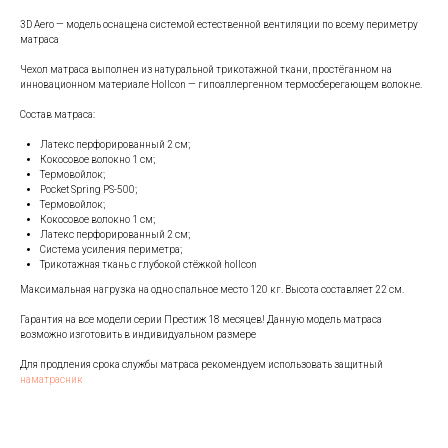
3D Aero — модель оснащена системой естественной вентиляции по всему периметру
матраса
Чехол матраса выполнен из натуральной трикотажной ткани, простёганном на
инновационном материале Hollcon — гипоаллергенном термосберегающем волокне.
Состав матраса:
Латекс перфорированный 2 см;
Кокосовое волокно 1 см;
Термовойлок;
Pocket Spring PS-500;
Термовойлок;
Кокосовое волокно 1 см;
Латекс перфорированный 2 см;
Система усиления периметра;
Трикотажная ткань с глубокой стёжкой hollcon
Максимальная нагрузка на одно спальное место 120 кг. Высота составляет 22 см.
Гарантия на все модели серии Престиж 18 месяцев! Данную модель матраса
возможно изготовить в индивидуальном размере
Для продления срока службы матраса рекомендуем использовать защитный
наматрасник