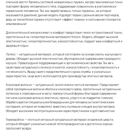
спальное место! Являясь системой независимых пружин, матрас максимально точно
повторяет форму человеческого тела, поддерживая позвоночник в анатомически
правильном положении. Так как задействованы только пружины, на которые
оказывается давление, данная модель подойдет парам с разным весом партнеров,
ведь на таком блоке пружин отсутствует «эффект гамака» и скатывание становится
невозможным!
Дополнительный микроклимат и комфорт предоставит чехол из трикотажной ткани,
простеганный на гипоаллергенном материале Hollcon. Модель, обладает высокой
эластичностью, гипоаллергенностью, износостойкостью, подарит вам комфортный и
здоровый отдых.
Латекс — натуральный материал, который изготовлен на основе смолы каучукового
дерева. Обладает высокой эластичностью, обусловленной содержанием природного
каучука. Превосходные поддерживающие и эргономические свойства. Так же к
свойствам натурального латекса относятся: износостойкость, гипоаллергенность и
гигиеничность. Ввиду своего продолжительного срока службы и уникальных
характеристик, чаще всего используется для производства элитных матрасов.
Кокосовое волокно — натуральный, экологически чистый материал. Представляет
собой пропаренные волокна оболочки кокосового ореха, пропитанные натуральным
латексом и спресованные в маты прямоугольной формы.благодаря содержанию
лигнина кокосовое волокно эластично, прочно, упруго и не поддается гниению.
Обрабатывается специальными безвредными для человека антисептическими
составами, которые не позволяют завестись пылевым клещам внутри матраса.
Обладает высокими эксплуатационными характеристиками и долговечностью.
Термовойлок — плотный нетканый натуральный материал из валяной шерсти,
который обладает уникально низкой теплопроводностью и достаточно хорошо
пропускает воздух.