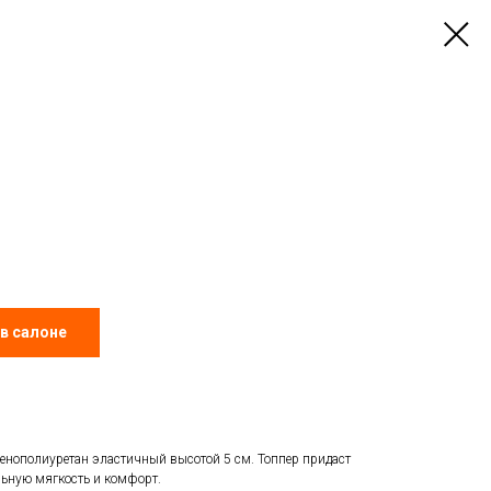
в салоне
Пенополиуретан эластичный высотой 5 см. Топпер придаст
ьную мягкость и комфорт.