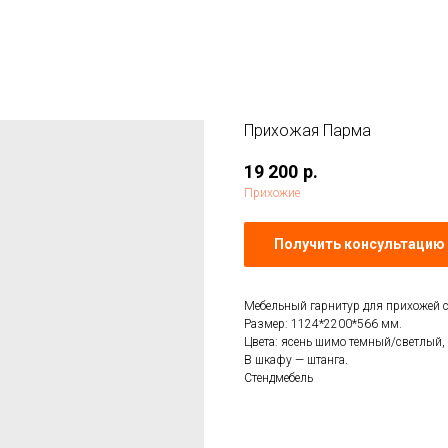
Прихожая Парма
19 200
р.
Прихожие
Получить консультацию 
Мебельный гарнитур для прихожей с
Размер: 1124*2200*566 мм.
Цвета: ясень шимо темный/светлый, 
В шкафу — штанга.
Стендмебель