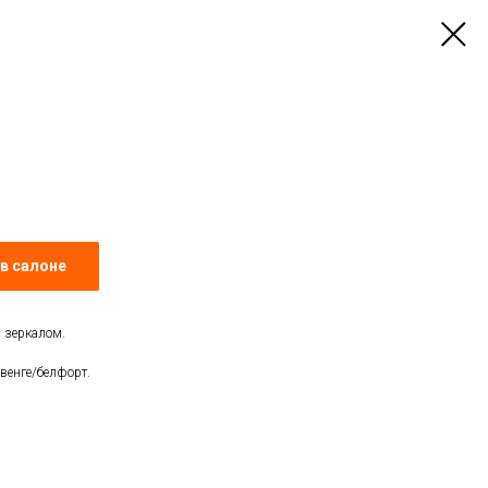
в салоне
 зеркалом.
венге/белфорт.