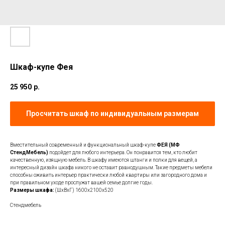
Шкаф-купе Фея
25 950
р.
Просчитать шкаф по индивидуальным размерам
Вместительный современный и функциональный шкаф-купе
ФЕЯ (МФ
СтендМебель)
подойдет для любого интерьера. Он понравится тем, кто любит
качественную, изящную мебель. В шкафу имеются штанги и полки для вещей, а
интересный дизайн шкафа никого не оставит равнодушным. Такие предметы мебели
способны оживить интерьер практически любой квартиры или загородного дома и
при правильном уходе прослужат вашей семье долгие годы.
Размеры шкафа:
(ШхВхГ) 1600х2100х520
Стендмебель