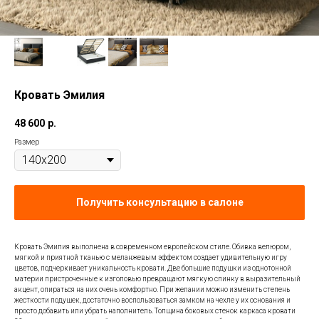
Кровать Эмилия
48 600
р.
Размер
Получить консультацию в салоне
Кровать Эмилия выполнена в современном европейском стиле. Обивка велюром,
мягкой и приятной тканью с меланжевым эффектом создает удивительную игру
цветов, подчеркивает уникальность кровати. Две большие подушки из однотонной
материи пристроченные к изголовью превращают мягкую спинку в выразительный
акцент, опираться на них очень комфортно. При желании можно изменить степень
жесткости подушек, достаточно воспользоваться замком на чехле у их основания и
просто добавить или убрать наполнитель. Толщина боковых стенок каркаса кровати