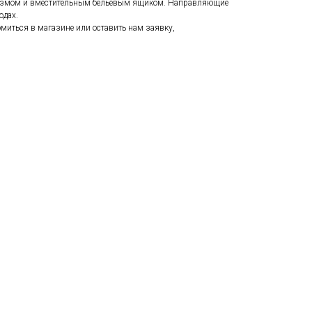
низмом и вместительным бельевым ящиком. Направляющие
одах.
иться в магазине или оставить нам заявку,