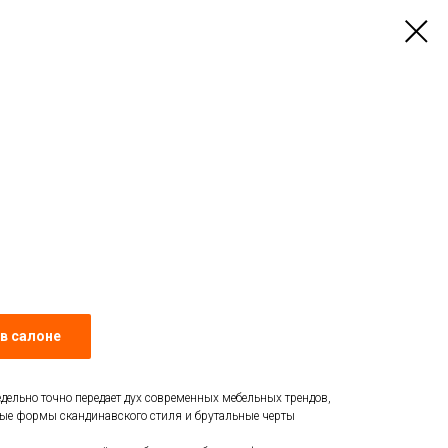
в салоне
дельно точно передает дух современных мебельных трендов,
ные формы скандинавского стиля и брутальные черты