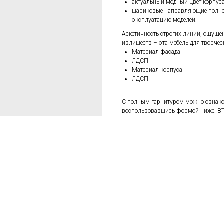
актуальный модный цвет корпус
шариковые направляющие полно
эксплуатацию моделей.
Аскетичность строгих линий, ощуще
излишеств – эта мебель для творчес
Материал фасада
ЛДСП
Материал корпуса
ЛДСП
С полным гарнитуром можно ознаком
воспользовавшись формой ниже. B