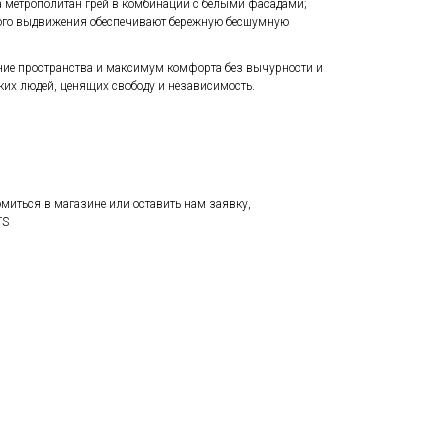
а метрополитан грей в комбинации с белыми фасадами;
го выдвижения обеспечивают бережную бесшумную
ние пространства и максимум комфорта без вычурности и
ких людей, ценящих свободу и независимость.
иться в магазине или оставить нам заявку,
TS