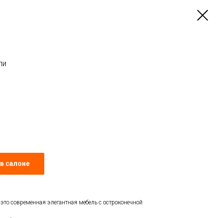
ли
в салоне
- это современная элегантная мебель с остроконечной