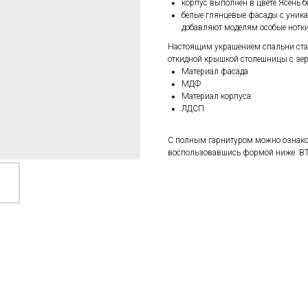
корпус выполнен в цвете Ясень б
белые глянцевые фасады с уникал
добавляют моделям особые нотк
Настоящим украшением спальни ста
откидной крышкой столешницы с зе
Материал фасада
МДФ
Материал корпуса
ЛДСП
С полным гарнитуром можно ознаком
воспользовавшись формой ниже. B