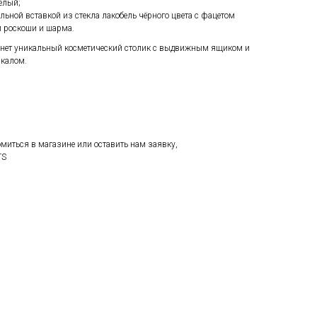
елый;
ьной вставкой из стекла лакобель чёрного цвета с фацетом
и роскоши и шарма.
нет уникальный косметический столик с выдвижным ящиком и
ркалом.
иться в магазине или оставить нам заявку,
TS