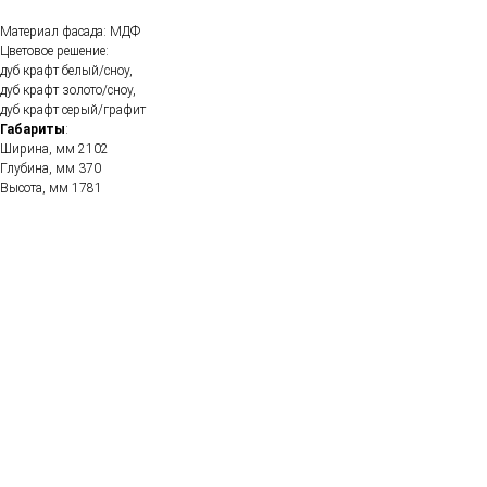
Материал фасада: МДФ
Цветовое решение:
дуб крафт белый/сноу,
дуб крафт золото/сноу,
дуб крафт серый/графит
Габариты
:
Ширина, мм 2102
Глубина, мм 370
Высота, мм 1781