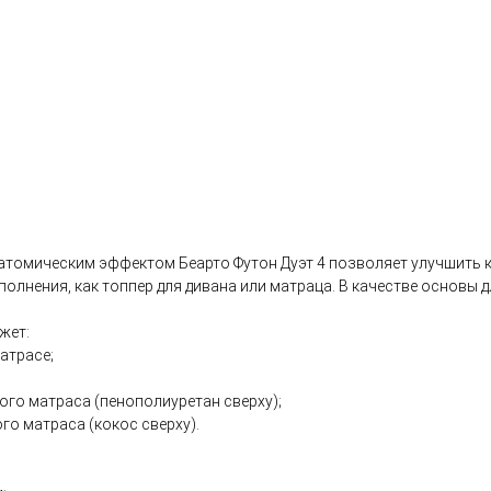
атомическим эффектом Беарто Футон Дуэт 4 позволяет улучшить к
полнения, как топпер для дивана или матраца. В качестве основы
жет:
атрасе;
го матраса (пенополиуретан сверху);
о матраса (кокос сверху).