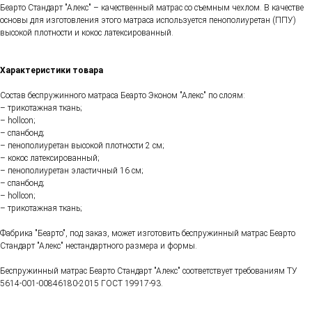
Беарто Стандарт "Алекс" – качественный матрас со съемным чехлом. В качестве
основы для изготовления этого матраса используется пенополиуретан (ППУ)
высокой плотности и кокос латексированный.
Характеристики товара
Состав беспружинного матраса Беарто Эконом "Алекс" по слоям:
– трикотажная ткань;
– hollcon;
– спанбонд;
– пенополиуретан высокой плотности 2 см;
– кокос латексированный;
– пенополиуретан эластичный 16 см;
– спанбонд;
– hollcon;
– трикотажная ткань;
Фабрика "Беарто", под заказ, может изготовить беспружинный матрас Беарто
Стандарт "Алекс" нестандартного размера и формы.
Беспружинный матрас Беарто Стандарт "Алекс" соответствует требованиям ТУ
5614-001-00846180-2015 ГОСТ 19917-93.